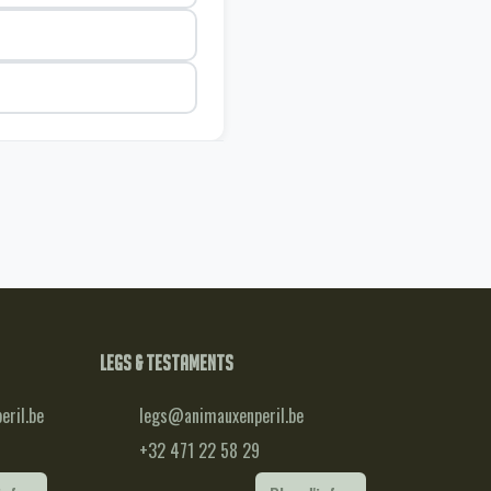
Legs & testaments
ril.be
legs@animauxenperil.be
+32 471 22 58 29