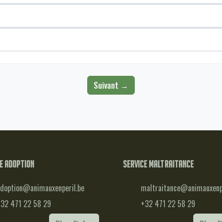
Suivant →
e adoption
Service maltraitance
doption@animauxenperil.be
maltraitance@animauxenpe
32 471 22 58 29
+32 471 22 58 29