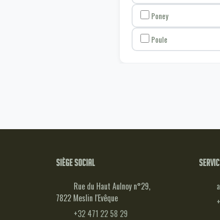
Poney
Poule
Siège social
Servic
Rue du Haut Aulnoy n°29,
a
7822 Meslin l'Evêque
+
+32 471 22 58 29