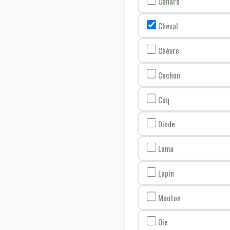
Canard
Cheval
Chèvre
Cochon
Coq
Dinde
Lama
Lapin
Mouton
Oie