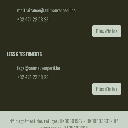
maltraitance@animauxenperil.be
+32 471 22 58 29
Plus d'infos
Legs & testaments
legs@animauxenperil.be
+32 471 22 58 29
Plus d'infos
N° d'agrément des refuges: HK30501597 - HK30503931 • N°
d'entreprise: 0425402804