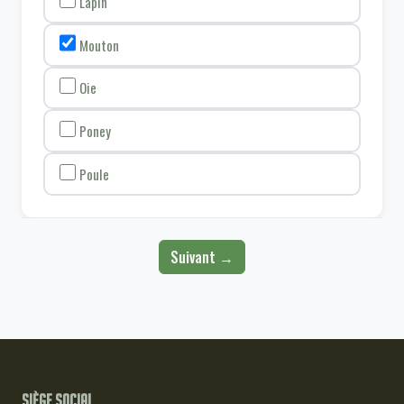
Lapin
Mouton
Oie
Poney
Poule
Suivant →
Siège social