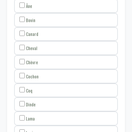
Âne
Bovin
Canard
Cheval
Chèvre
Cochon
Coq
Dinde
Lama