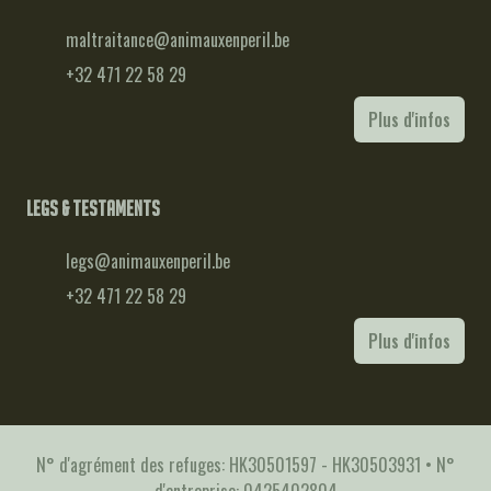
maltraitance@animauxenperil.be
+32 471 22 58 29
Plus d'infos
Legs & testaments
legs@animauxenperil.be
+32 471 22 58 29
Plus d'infos
N° d'agrément des refuges: HK30501597 - HK30503931 • N°
d'entreprise: 0425402804