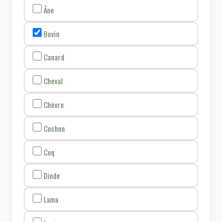
Âne
Bovin
Canard
Cheval
Chèvre
Cochon
Coq
Dinde
Lama