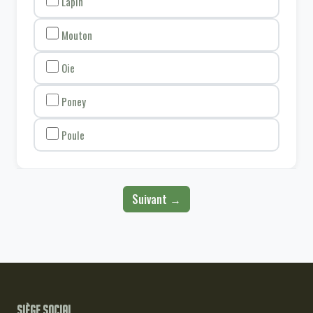
Lapin
Mouton
Oie
Poney
Poule
Suivant →
Siège social