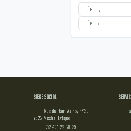
Poney
Poule
Siège social
Servic
Rue du Haut Aulnoy n°29,
a
7822 Meslin l'Evêque
+
+32 471 22 58 29