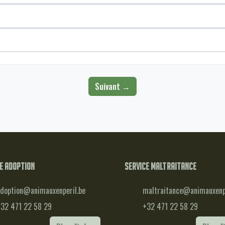
Suivant →
e adoption
Service maltraitance
doption@animauxenperil.be
maltraitance@animauxenpe
32 471 22 58 29
+32 471 22 58 29