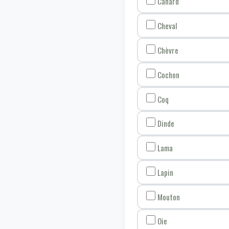
Canard
Cheval
Chèvre
Cochon
Coq
Dinde
Lama
Lapin
Mouton
Oie