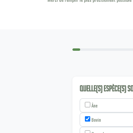
Quelle(s) espèce(s) 
Âne
Bovin