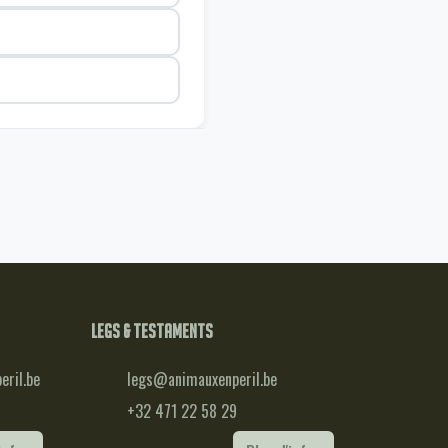
Legs & testaments
ril.be
legs@animauxenperil.be
+32 471 22 58 29