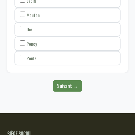
Lapin
Mouton
Oie
Poney
Poule
Suivant →
Siège social