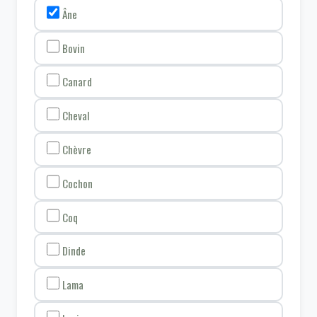
Âne
Bovin
Canard
Cheval
Chèvre
Cochon
Coq
Dinde
Lama