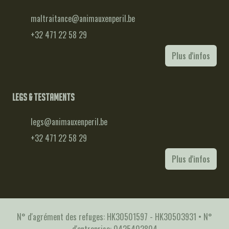
maltraitance@animauxenperil.be
+32 471 22 58 29
Plus d'infos
Legs & testaments
legs@animauxenperil.be
+32 471 22 58 29
Plus d'infos
N° d'agrément des refuges: HK30501597 - HK30503931 • N°
d'entreprise: 0425402804