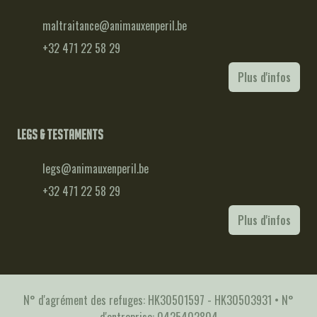
maltraitance@animauxenperil.be
+32 471 22 58 29
Plus d'infos
Legs & testaments
legs@animauxenperil.be
+32 471 22 58 29
Plus d'infos
N° d'agrément des refuges: HK30501597 - HK30503931 • N°
d'entreprise: 0425402804