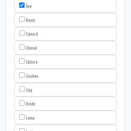
Âne
Bovin
Canard
Cheval
Chèvre
Cochon
Coq
Dinde
Lama