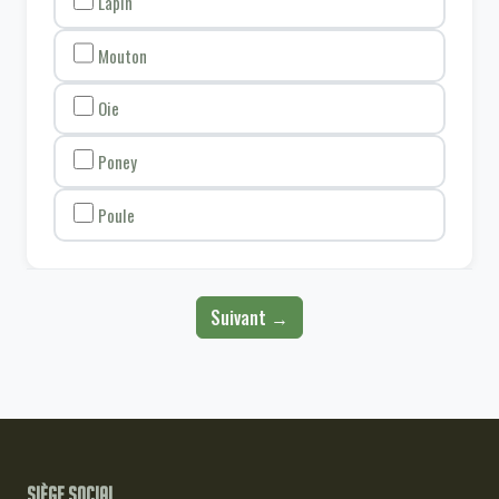
Lapin
Mouton
Oie
Poney
Poule
Suivant →
Siège social