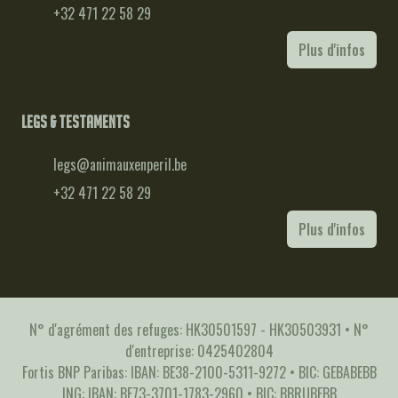
+32 471 22 58 29
Plus d'infos
Legs & testaments
legs@animauxenperil.be
+32 471 22 58 29
Plus d'infos
N° d'agrément des refuges: HK30501597 - HK30503931 • N°
d'entreprise: 0425402804
Fortis BNP Paribas: IBAN: BE38-2100-5311-9272 • BIC: GEBABEBB
ING: IBAN: BE73-3701-1783-2960 • BIC: BBRUBEBB