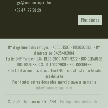
legs@animauxenperil.be
+32 471 22 58 29
Plus d'infos
N° d'agrément des refuges: HK30501597 - HK30503931 • N°
d'entreprise: 0425402804
Fortis BNP Paribas: IBAN: BE38-2100-5311-9272 • BIC: GEBABEBB
ING: IBAN: BE73-3701-1783-2960 • BIC: BBRUBEBB
Si le total annuel des dons atteint 40€, une attestation fiscale
est délivrée
Pour toutes autres demandes, merci d’envoyer un mail à
info@animauxenperil.be
© 2026 - Animaux en Péril ASBL -
Politique de confidentialité