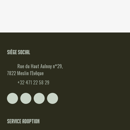
🐾
🐾
🐾
🐾
Oxer
Romain
🐾
🐾
Roxanne
Sia
🐾
🐾
Sierra
Symphonie
🐾
🐾
Ujesca
Valkyrie
🐾
🐾
Viking
Wicca
Siège social
Rue du Haut Aulnoy n°29,
7822 Meslin l'Evêque
+32 471 22 58 29
Service adoption