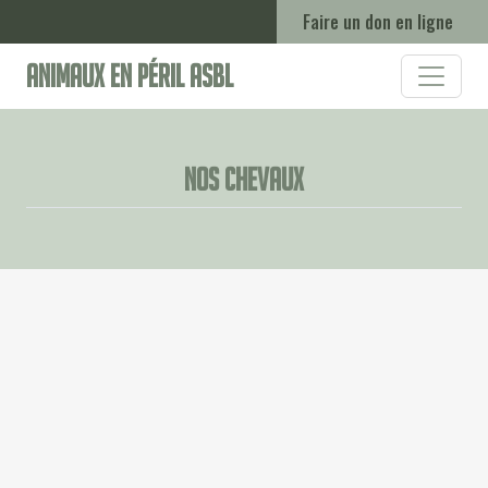
Faire un don en ligne
Animaux en Péril ASBL
Nos chevaux
🐾
🐾
Arona
Artax
🐾
🐾
Arteon
Bacardi
🐾
🐾
Cleopatra
Eurêka
🐾
🐾
Freestyle
Gallagher
🐾
🐾
Gold
Judy
Melba
Nepal