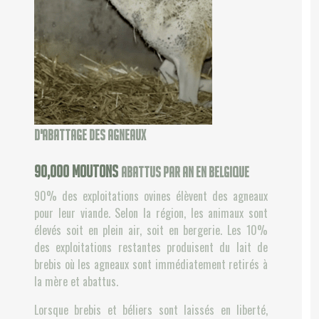
d'abattage des agneaux
120,000
moutons
abattus par an en Belgique
90% des exploitations ovines élèvent des agneaux
pour leur viande. Selon la région, les animaux sont
élevés soit en plein air, soit en bergerie. Les 10%
des exploitations restantes produisent du lait de
brebis où les agneaux sont immédiatement retirés à
la mère et abattus.
Lorsque brebis et béliers sont laissés en liberté,