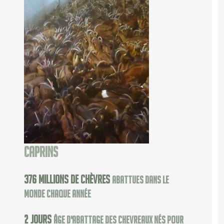
Caprins
502
millions de chèvres
abattues dans le
monde chaque année
2
jours
âge d'abattage des chevreaux nés pour