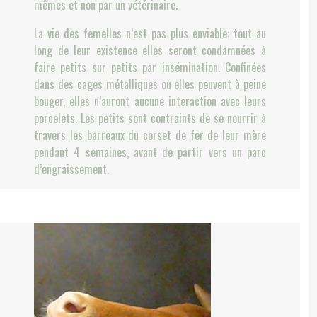
mêmes et non par un vétérinaire.
La vie des femelles n’est pas plus enviable: tout au
long de leur existence elles seront condamnées à
faire petits sur petits par insémination. Confinées
dans des cages métalliques où elles peuvent à peine
bouger, elles n’auront aucune interaction avec leurs
porcelets. Les petits sont contraints de se nourrir à
travers les barreaux du corset de fer de leur mère
pendant 4 semaines, avant de partir vers un parc
d’engraissement.