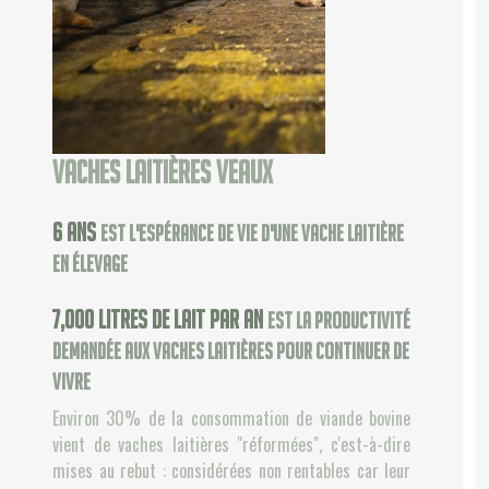
Vaches laitières veaux
6
ans
est l'espérance de vie d'une vache laitière
en élevage
7,000
litres de lait par an
est la productivité
demandée aux vaches laitières pour continuer de
vivre
Environ 30% de la consommation de viande bovine
vient de vaches laitières "réformées", c'est-à-dire
mises au rebut : considérées non rentables car leur