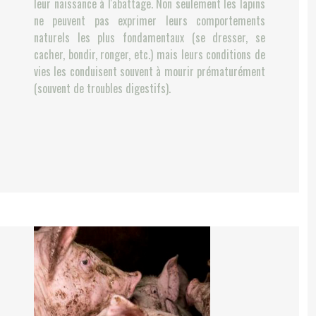
leur naissance à l'abattage. Non seulement les lapins
ne peuvent pas exprimer leurs comportements
naturels les plus fondamentaux (se dresser, se
cacher, bondir, ronger, etc.) mais leurs conditions de
vies les conduisent souvent à mourir prématurément
(souvent de troubles digestifs).