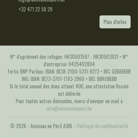
+32 471 22 58 29
Plus d'infos
N° d'agrément des refuges: HK30501597 - HK30503931 • N°
d'entreprise: 0425402804
Fortis BNP Paribas: IBAN: BE38-2100-5311-9272 • BIC: GEBABEBB
ING: IBAN: BE73-3701-1783-2960 • BIC: BBRUBEBB
Si le total annuel des dons atteint 40€, une attestation fiscale
est délivrée
Pour toutes autres demandes, merci d’envoyer un mail à
info@animauxenperil.be
© 2026 - Animaux en Péril ASBL -
Politique de confidentialité