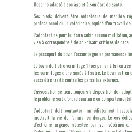
floconné adapté à son âge et à son état de santé.
Ses pieds doivent être entretenus de manière ré
professionnel ou un vétérinaire, équipé d’un travail de
L’adoptant ne peut lui faire subir aucune mutilation,
vise à correspondre à de soi-disant critères de race.
Le passeport du bovin l’accompagne en permanence lors
Le bovin doit être vermifugé 1 fois par an à la rentrée d
les vermifuges d’une année à l’autre. Le bovin est en o
aussi être traité contre les parasites externes.
L’association se tient toujours à disposition de l’adopt
le problème soit d’ordre sanitaire ou comportemental
L’adoptant doit contacter immédiatement l’assoc
mettrait la vie de l’animal en danger. Le cas échéa
d’extrême urgence attestée par son vétérinaire, ê
l’adoptant et son vétérinaire. La mise à mort de l’a