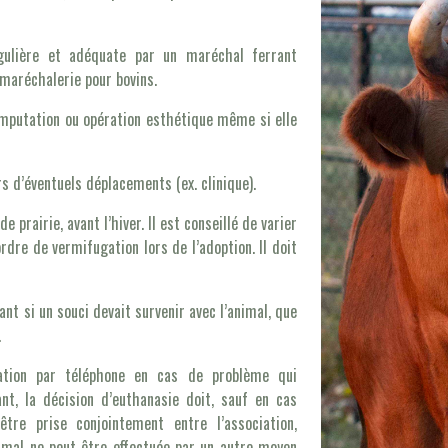
gulière et adéquate par un maréchal ferrant
 maréchalerie pour bovins.
 amputation ou opération esthétique même si elle
 d’éventuels déplacements (ex. clinique).
e prairie, avant l’hiver. Il est conseillé de varier
rdre de vermifugation lors de l’adoption. Il doit
ant si un souci devait survenir avec l’animal, que
.
iation par téléphone en cas de problème qui
nt, la décision d’euthanasie doit, sauf en cas
tre prise conjointement entre l’association,
nimal ne peut être effectuée par un autre moyen