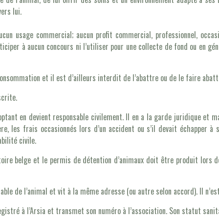
ers lui.
ucun usage commercial; aucun profit commercial, professionnel, occasion
articiper à aucun concours ni l’utiliser pour une collecte de fond ou en 
nsommation et il est d’ailleurs interdit de l’abattre ou de le faire abatt
crite.
optant en devient responsable civilement. Il en a la garde juridique et m
, les frais occasionnés lors d’un accident ou s’il devait échapper à s
ilité civile.
toire belge et le permis de détention d’animaux doit être produit lors d
ble de l’animal et vit à la même adresse (ou autre selon accord). Il n’est
istré à l’Arsia et transmet son numéro à l’association. Son statut sanita