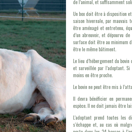
de l’animal, et suffisamment sol
Un box doit être à disposition et
saison hivernale, par mauvais t
être aménagé et entretenu, équi
d’un abreuvoir, et dépourvu de 
surface doit être au minimum de 
être le même bâtiment.
Le lieu d’hébergement du bovin 
et surveillée par l’adoptant. Si
moins en être proche.
Le bovin ne peut être mis à l’at
Il devra bénéficier en perman
espèce. Il ne doit jamais être lai
L’adoptant prend toutes les di
s’échappe et, au cas où malgré 
perte dans les 24 heures à l’as