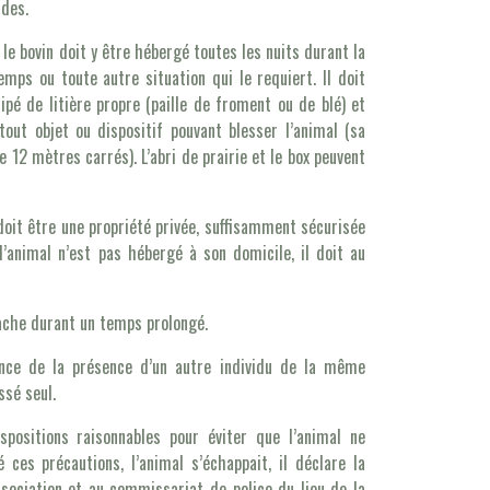
ides.
 le bovin doit y être hébergé toutes les nuits durant la
emps ou toute autre situation qui le requiert. Il doit
pé de litière propre (paille de froment ou de blé) et
tout objet ou dispositif pouvant blesser l’animal (sa
12 mètres carrés). L’abri de prairie et le box peuvent
doit être une propriété privée, suffisamment sécurisée
 l’animal n’est pas hébergé à son domicile, il doit au
tache durant un temps prolongé.
ence de la présence d’un autre individu de la même
ssé seul.
spositions raisonnables pour éviter que l’animal ne
ces précautions, l’animal s’échappait, il déclare la
sociation et au commissariat de police du lieu de la