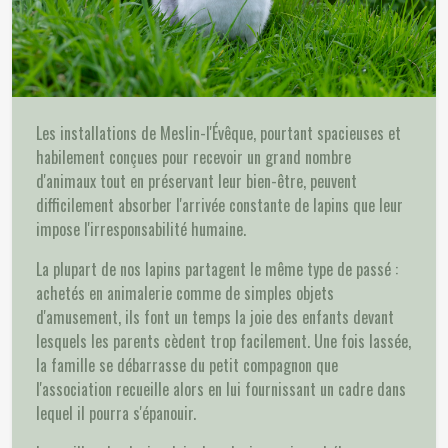
Les installations de Meslin-l'Évêque, pourtant spacieuses et
habilement conçues pour recevoir un grand nombre
d'animaux tout en préservant leur bien-être, peuvent
difficilement absorber l'arrivée constante de lapins que leur
impose l'irresponsabilité humaine.
La plupart de nos lapins partagent le même type de passé :
achetés en animalerie comme de simples objets
d'amusement, ils font un temps la joie des enfants devant
lesquels les parents cèdent trop facilement. Une fois lassée,
la famille se débarrasse du petit compagnon que
l'association recueille alors en lui fournissant un cadre dans
lequel il pourra s'épanouir.