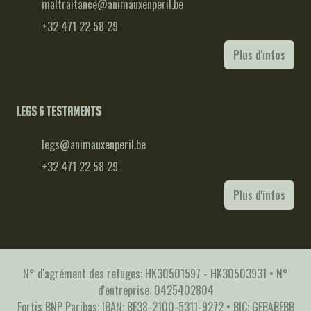
maltraitance@animauxenperil.be
+32 471 22 58 29
Plus d'infos
Legs & testaments
legs@animauxenperil.be
+32 471 22 58 29
Plus d'infos
N° d'agrément des refuges: HK30501597 - HK30503931 • N°
d'entreprise: 0425402804
Fortis BNP Paribas: IBAN: BE38-2100-5311-9272 • BIC: GEBABEBB