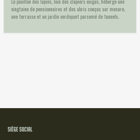
Le pavillon des lapins, loin des clapiers exigus, héberge une
vingtaine de pensionnaires et des abris conçus sur mesure,
une terrasse et un jardin verdoyant parsemé de tunnels.
🐾
🐾
Ariel
Aurore
🐾
🐾
Belle
Cendrillon
🐾
🐾
Chocolatine
Ella
🐾
🐾
Fiona
Gary
🐾
🐾
Lady
Mégara
🐾
🐾
Mérida
Nesquick
🐾
🐾
Nuage
Oreo
🐾
🐾
Prada
Pudding
Siège social