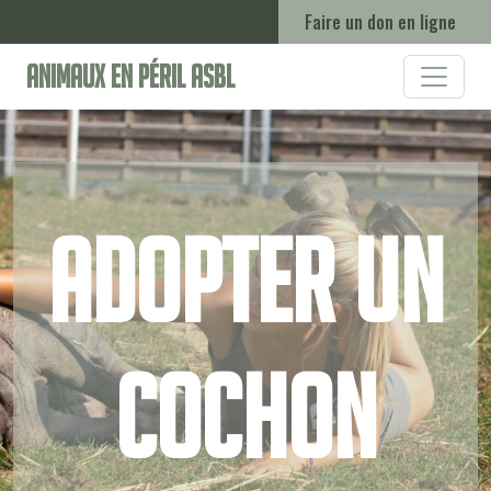
Faire un don en ligne
Animaux en Péril ASBL
Adopter un
cochon