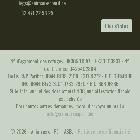
legs@animauxenperil.be
+32 471 22 58 29
Plus d'infos
N° d'agrément des refuges: HK30501597 - HK30503931 • N°
d'entreprise: 0425402804
Fortis BNP Paribas: IBAN: BE38-2100-5311-9272 • BIC: GEBABEBB
ING: IBAN: BE73-3701-1783-2960 • BIC: BBRUBEBB
Si le total annuel des dons atteint 40€, une attestation fiscale
est délivrée
Pour toutes autres demandes, merci d’envoyer un mail à
info@animauxenperil.be
© 2026 - Animaux en Péril ASBL -
Politique de confidentialité