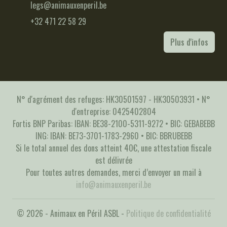
legs@animauxenperil.be
+32 471 22 58 29
Plus d'infos
N° d'agrément des refuges: HK30501597 - HK30503931 • N°
d'entreprise: 0425402804
Fortis BNP Paribas: IBAN: BE38-2100-5311-9272 • BIC: GEBABEBB
ING: IBAN: BE73-3701-1783-2960 • BIC: BBRUBEBB
Si le total annuel des dons atteint 40€, une attestation fiscale
est délivrée
Pour toutes autres demandes, merci d’envoyer un mail à
info@animauxenperil.be
© 2026 - Animaux en Péril ASBL -
Politique de confidentialité