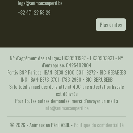
legs@animauxenperil.be
+32 471 22 58 29
Plus d'infos
N° d'agrément des refuges: HK30501597 - HK30503931 • N°
d'entreprise: 0425402804
Fortis BNP Paribas: IBAN: BE38-2100-5311-9272 • BIC: GEBABEBB
ING: IBAN: BE73-3701-1783-2960 • BIC: BBRUBEBB
Si le total annuel des dons atteint 40€, une attestation fiscale
est délivrée
Pour toutes autres demandes, merci d’envoyer un mail à
info@animauxenperil.be
© 2026 - Animaux en Péril ASBL -
Politique de confidentialité