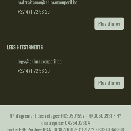
maltraitance@animauxenperil.be
+32 471 22 58 29
Plus d'infos
Legs & testaments
legs@animauxenperil.be
+32 471 22 58 29
Plus d'infos
N° d'agrément des refuges: HK30501597 - HK30503931 • N°
d'entreprise: 0425402804
Fortis BNP Paribas: IBAN: BE38-2100-5311-9272 • BIC: GEBABEBB