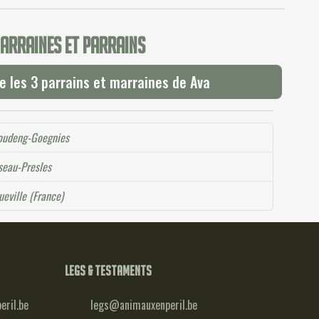
arraines et parrains
e les 3 parrains et marraines de Ava
oudeng-Goegnies
seau-Presles
ueville (France)
Legs & testaments
ril.be
legs@animauxenperil.be