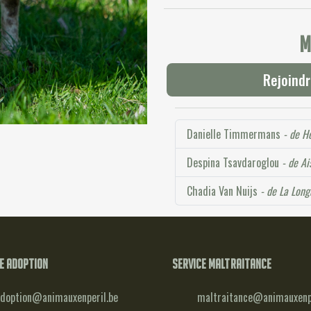
M
Rejoindr
Danielle Timmermans
- de H
Despina Tsavdaroglou
- de Ai
Chadia Van Nuijs
- de La Long
e adoption
Service maltraitance
doption@animauxenperil.be
maltraitance@animauxenpe