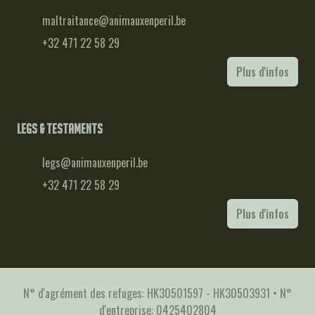
maltraitance@animauxenperil.be
+32 471 22 58 29
Plus d'infos
Legs & testaments
legs@animauxenperil.be
+32 471 22 58 29
Plus d'infos
N° d'agrément des refuges: HK30501597 - HK30503931 • N°
d'entreprise: 0425402804