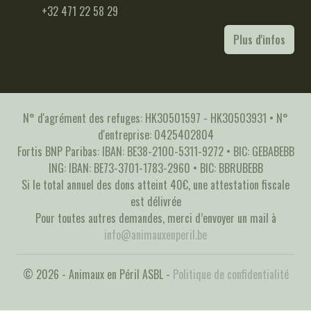
+32 471 22 58 29
Plus d'infos
N° d'agrément des refuges: HK30501597 - HK30503931 • N°
d'entreprise: 0425402804
Fortis BNP Paribas: IBAN: BE38-2100-5311-9272 • BIC: GEBABEBB
ING: IBAN: BE73-3701-1783-2960 • BIC: BBRUBEBB
Si le total annuel des dons atteint 40€, une attestation fiscale
est délivrée
Pour toutes autres demandes, merci d’envoyer un mail à
info@animauxenperil.be
© 2026 - Animaux en Péril ASBL -
Politique de confidentialité